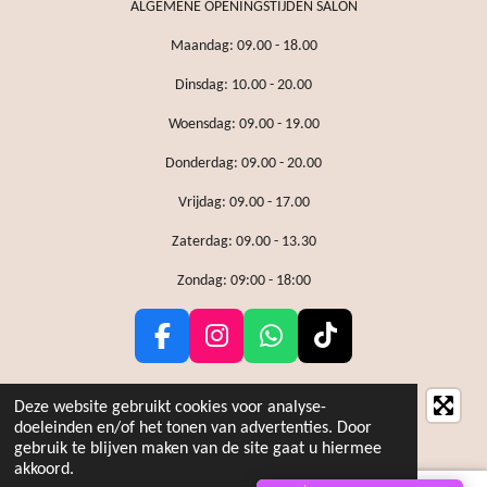
ALGEMENE OPENINGSTIJDEN SALON
Maandag: 09.00 - 18.00
Dinsdag: 10.00 - 20.00
Woensdag: 09.00 - 19.00
Donderdag: 09.00 - 20.00
Vrijdag: 09.00 - 17.00
Zaterdag: 09.00 - 13.30
Zondag: 09:00 - 18:00
F
I
W
T
a
n
h
i
c
s
a
k
Deze website gebruikt cookies voor analyse-
e
t
t
T
doeleinden en/of het tonen van advertenties. Door
gebruik te blijven maken van de site gaat u hiermee
b
a
s
o
akkoord.
o
g
A
k