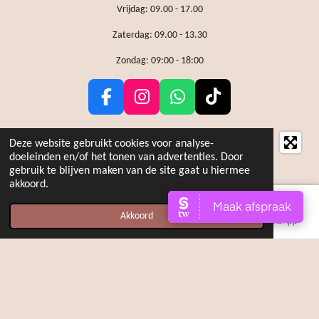
Vrijdag: 09.00 - 17.00
Zaterdag: 09.00 - 13.30
Zondag: 09:00 - 18:00
F
I
W
T
a
n
h
i
c
s
a
k
Deze website gebruikt cookies voor analyse-
e
t
t
T
doeleinden en/of het tonen van advertenties. Door
gebruik te blijven maken van de site gaat u hiermee
b
a
s
o
akkoord.
o
g
A
k
o
r
p
Akkoord
E-mailadres
Telefoonnummer
Kaart
WhatsApp
k
a
p
m